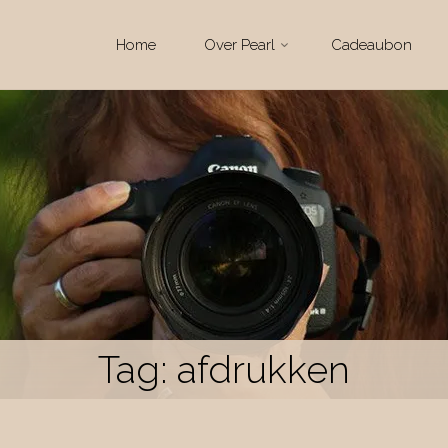
Ga
Home
Over Pearl
Cadeaubon
naar
de
inhoud
Tag:
afdrukken