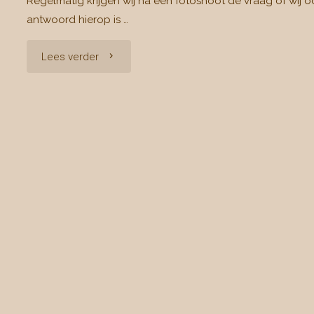
Regelmatig krijgen wij na een fotoshoot de vraag of wij o
antwoord hierop is …
"Foto’s
Lees verder
afdrukken"