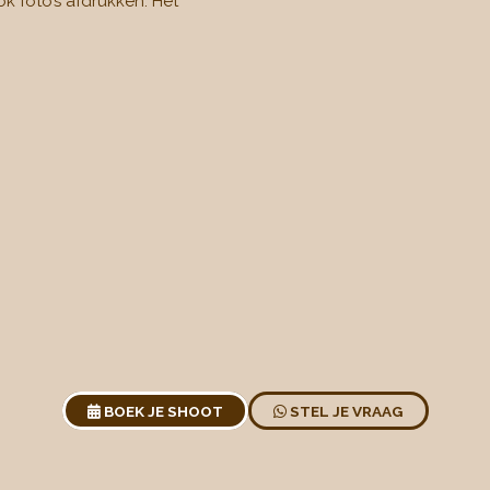
ok foto’s afdrukken. Het
BOEK JE SHOOT
STEL JE VRAAG