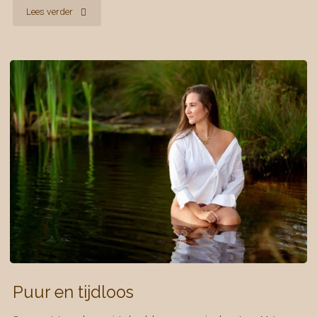
"35
Lees verder
jaar
liefde"
Puur en tijdloos