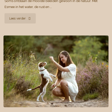
Soms ontstaan de mooiste beelden gewoon in de natuur. Met
Esmee in het water, de rust en …
"Puur
Lees verder
en
tijdloos"